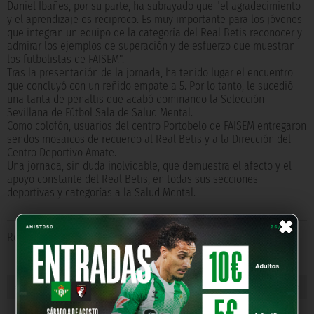
Daniel Ibañes, por su parte, ha subrayado que "el agradecimiento
y el aprendizaje es reciproco. Es muy importante para los jóvenes
que integran un equipo de la categoría del Real Betis reconocer y
admirar los ejemplos de superación y de esfuerzo que muestran
los futbolistas de FAISEM".
Tras la presentación de la jornada, ha tenido lugar el encuentro
que concluyó con un reñido empate a 5. Por lo tanto, le sucedió
una tanta de penaltis que acabó dominando la Selección
Sevillana de Fútbol Sala de Salud Mental.
Como colofón, usuarios del centro Portobelo de FAISEM entregaron
sendos mosaicos de recuerdo al Real Betis y a la Dirección del
Centro Deportivo Amate.
Una jornada, sin duda inolvidable, que demuestra el afecto y el
apoyo constante del Real Betis, en todas sus secciones
deportivas y categorías a la Salud Mental.
×
Relacionado con
Fundación RBB
,
Real Betis Futsal
« NOTICIA ANTERIOR
NOTICIA SIGUIENTE »