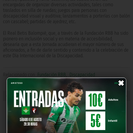
encargadas de organizar diversas actividades, tales como
traslados en silla de ruedas; juegos para personas con
discapacidad visual y auditiva; lanzamientos a porterías con balón
con cascabel; partidas de ajedrez, etc.
El Real Betis Balompié, que, a través de la Fundación RBB ha sido
pionero en inclusión social y en materia de accesibilidad,
desearía que a esta Jornada acudieran el mayor número de sus
aficionados, a fin de darle sentido y contenido a la celebración de
este Día Internacional de la Discapacidad.
×
Relacionado con
Fundación RBB
,
Discapacidad
« NOTICIA ANTERIOR
NOTICIA SIGUIENTE »
NUESTROS PARTNERS