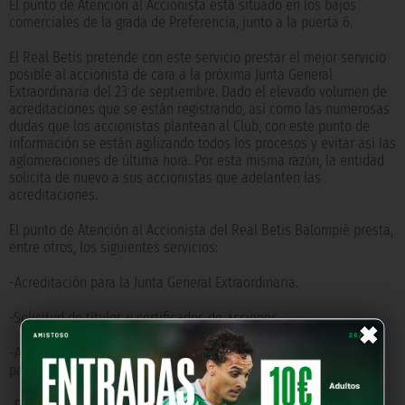
El punto de Atención al Accionista está situado en los bajos
comerciales de la grada de Preferencia, junto a la puerta 6.
El Real Betis pretende con este servicio prestar el mejor servicio
posible al accionista de cara a la próxima Junta General
Extraordinaria del 23 de septiembre. Dado el elevado volumen de
acreditaciones que se están registrando, así como las numerosas
dudas que los accionistas plantean al Club, con este punto de
información se están agilizando todos los procesos y evitar así las
aglomeraciones de última hora. Por esta misma razón, la entidad
solicita de nuevo a sus accionistas que adelanten las
acreditaciones.
El punto de Atención al Accionista del Real Betis Balompié presta,
entre otros, los siguientes servicios:
-Acreditación para la Junta General Extraordinaria.
×
-Solicitud de títulos y certificados de acciones.
-Asesoramiento por parte de un abogado sobre el procedimiento
para reclamar acciones derivadas de una herencia.