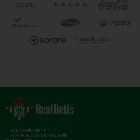
Estadio Benito Villamarín
Avda. de Heliópolis s/n, 41012 Sevilla