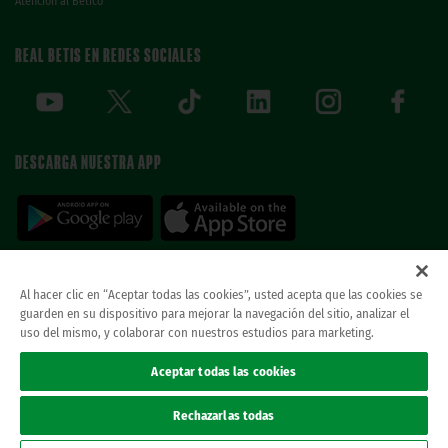
Atención al Bético
REAL BETIS EN REDES SOCIALES
DESCARGA NUESTRA APP
Al hacer clic en “Aceptar todas las cookies”, usted acepta que las cookies se
guarden en su dispositivo para mejorar la navegación del sitio, analizar el
© REAL BETIS BALOMPIE.
esta página web es la única oficial del real betis balompie.
uso del mismo, y colaborar con nuestros estudios para marketing.
todos los derechos reservados.
Avisos legales
Aceptar todas las cookies
Política de privacidad
Cookies
Rechazarlas todas
Accesibilidad
Canal ético