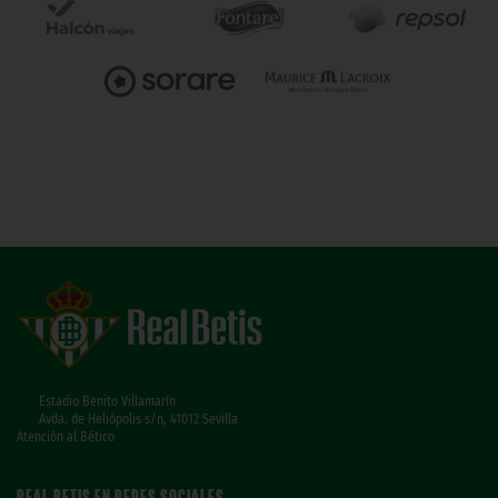
Estadio Benito Villamarín
Avda. de Heliópolis s/n, 41012 Sevilla
Atención al Bético
REAL BETIS EN REDES SOCIALES