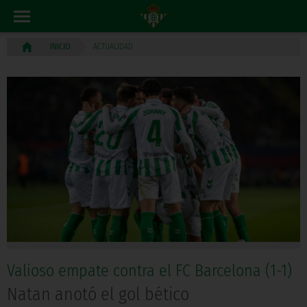
ACTUALIDAD
INICIO
Valioso empate contra el FC Barcelona (1-1)
Natan anotó el gol bético