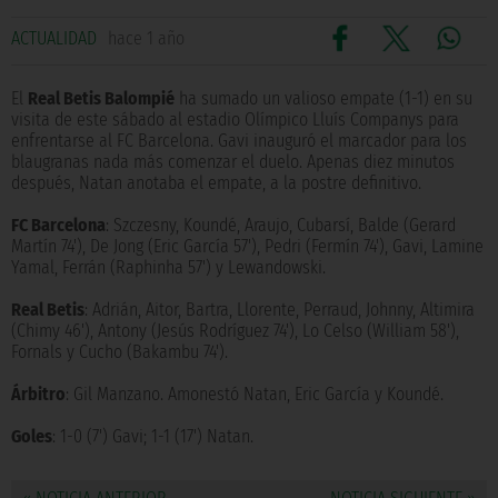
ACTUALIDAD
hace 1 año
El
Real Betis Balompié
ha sumado un valioso empate (1-1) en su
visita de este sábado al estadio Olímpico Lluís Companys para
enfrentarse al FC Barcelona. Gavi inauguró el marcador para los
blaugranas nada más comenzar el duelo. Apenas diez minutos
después, Natan anotaba el empate, a la postre definitivo.
FC Barcelona
: Szczesny, Koundé, Araujo, Cubarsí, Balde (Gerard
Martín 74'), De Jong (Eric García 57'), Pedri (Fermín 74'), Gavi, Lamine
Yamal, Ferrán (Raphinha 57') y Lewandowski.
Real Betis
: Adrián, Aitor, Bartra, Llorente, Perraud, Johnny, Altimira
(Chimy 46'), Antony (Jesús Rodríguez 74'), Lo Celso (William 58'),
Fornals y Cucho (Bakambu 74').
Árbitro
: Gil Manzano. Amonestó Natan, Eric García y Koundé.
Goles
: 1-0 (7') Gavi; 1-1 (17') Natan.