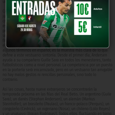
una constante en el lateral alemán.
Cierto es que el abanico de caracteres es amplio, que cada
jugador, en su forma de ser, manifiesta la cultura en la que se ha
criado. Sin embargo, si algo positivo desprende de este vestuario
es la alegría que contagia. Por poner un ejemplo, durante los
primeros días de concentración, era frecuente ver a un Andersen
serio, recto en todas sus declaraciones, haciendo adalid de esa
frialdad que caracteriza a los ciudadanos nórdicos. Sin embargo,
el guardameta danés, que ya se desenvuelve a la perfección con
algunos términos en español, es la muestra más clara de lo que
define a este vestuario: sintonía. Desde el primer día, Andersen
ayuda a su compañero Guille Sara en todos los menesteres, tanto
futbolísticos como a nivel personal. La competencia por un puesto
en la portería será encarnizada, pero en un vestuario tan amigable
no hay malos gestos ni rencillas personales, sino todo lo
contrario.
Así las cosas, hasta nueve extranjeros se concentrarán la
temporada próxima en las filas del Real Betis. Un argentino (Guile
Sara), un danés (Stephan Andersen), un alemán (Markus
Steinhöfer), un brasileño (Paulao), un franco-polaco (Perquis), un
congoleño (Cedrick), un nigeriano (Nosa), un chileno (Lolo Reyes)
y un uruguayo (Braian Rodríguez). Todos ellos, fluctúando en torno