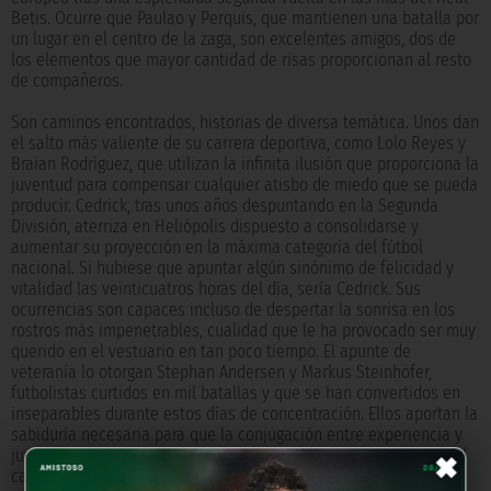
Betis. Ocurre que Paulao y Perquis, que mantienen una batalla por
un lugar en el centro de la zaga, son excelentes amigos, dos de
los elementos que mayor cantidad de risas proporcionan al resto
de compañeros.
Son caminos encontrados, historias de diversa temática. Unos dan
el salto más valiente de su carrera deportiva, como Lolo Reyes y
Braian Rodríguez, que utilizan la infinita ilusión que proporciona la
juventud para compensar cualquier atisbo de miedo que se pueda
producir. Cedrick, tras unos años despuntando en la Segunda
División, aterriza en Heliópolis dispuesto a consolidarse y
aumentar su proyección en la máxima categoría del fútbol
nacional. Si hubiese que apuntar algún sinónimo de felicidad y
vitalidad las veinticuatros horas del día, sería Cedrick. Sus
ocurrencias son capaces incluso de despertar la sonrisa en los
rostros más impenetrables, cualidad que le ha provocado ser muy
querido en el vestuario en tan poco tiempo. El apunte de
veteranía lo otorgan Stephan Andersen y Markus Steinhöfer,
futbolistas curtidos en mil batallas y que se han convertidos en
inseparables durante estos días de concentración. Ellos aportan la
sabiduría necesaria para que la conjugación entre experiencia y
×
juventud llegue a buen puerto, además de la diversión, ya que el
carácter extrovertido de Steinhöfer hacen que las bromas sean