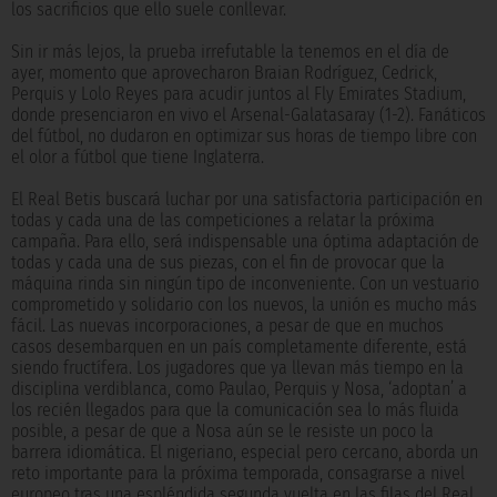
los sacrificios que ello suele conllevar.
Sin ir más lejos, la prueba irrefutable la tenemos en el día de
ayer, momento que aprovecharon Braian Rodríguez, Cedrick,
Perquis y Lolo Reyes para acudir juntos al Fly Emirates Stadium,
donde presenciaron en vivo el Arsenal-Galatasaray (1-2). Fanáticos
del fútbol, no dudaron en optimizar sus horas de tiempo libre con
el olor a fútbol que tiene Inglaterra.
El Real Betis buscará luchar por una satisfactoria participación en
todas y cada una de las competiciones a relatar la próxima
campaña. Para ello, será indispensable una óptima adaptación de
todas y cada una de sus piezas, con el fin de provocar que la
máquina rinda sin ningún tipo de inconveniente. Con un vestuario
comprometido y solidario con los nuevos, la unión es mucho más
fácil. Las nuevas incorporaciones, a pesar de que en muchos
casos desembarquen en un país completamente diferente, está
siendo fructífera. Los jugadores que ya llevan más tiempo en la
disciplina verdiblanca, como Paulao, Perquis y Nosa, ‘adoptan’ a
los recién llegados para que la comunicación sea lo más fluida
posible, a pesar de que a Nosa aún se le resiste un poco la
barrera idiomática. El nigeriano, especial pero cercano, aborda un
reto importante para la próxima temporada, consagrarse a nivel
europeo tras una espléndida segunda vuelta en las filas del Real