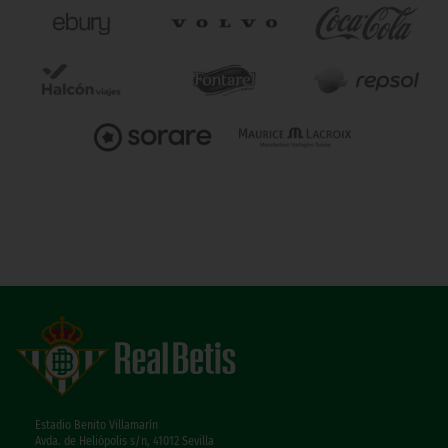
Estadio Benito Villamarín
Avda. de Heliópolis s/n, 41012 Sevilla