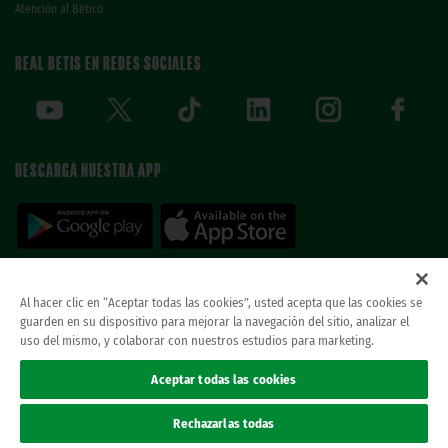
Atención al Bético
REAL BETIS EN REDES SOCIALES
DESCARGA NUESTRA APP
Al hacer clic en “Aceptar todas las cookies”, usted acepta que las cookies se
guarden en su dispositivo para mejorar la navegación del sitio, analizar el
© REAL BETIS BALOMPIE.
esta página web es la única oficial del real betis balompie.
uso del mismo, y colaborar con nuestros estudios para marketing.
todos los derechos reservados.
Avisos legales
Aceptar todas las cookies
Política de privacidad
Cookies
Rechazarlas todas
Accesibilidad