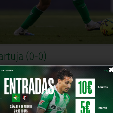
rtuja (0-0)
siones del encuentro
Comparte en
re Real Betis y RCD Espanyol (0-0).
duelo en La Cartuja, pero el palo y Dmitrovic impidiero