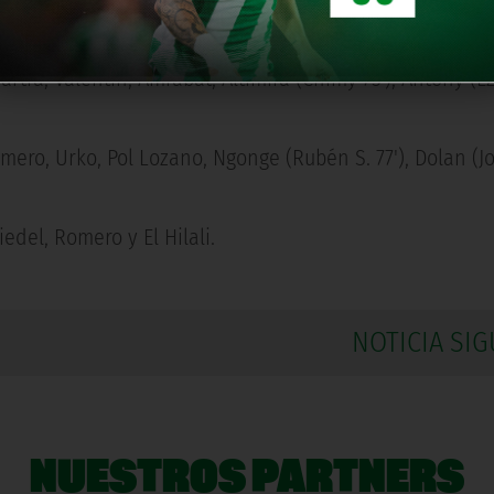
Bartra, Valentín, Amrabat, Altimira (Chimy 75'), Antony (E
Romero, Urko, Pol Lozano, Ngonge (Rubén S. 77'), Dolan (Jo
del, Romero y El Hilali.
NOTICIA SIG
NUESTROS PARTNERS