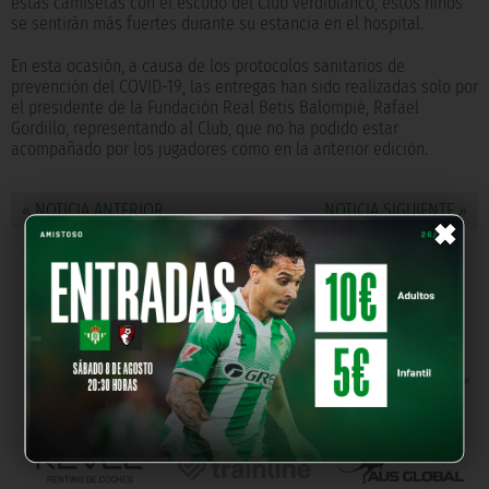
estas camisetas con el escudo del Club verdiblanco, estos niños
se sentirán más fuertes durante su estancia en el hospital.
En esta ocasión, a causa de los protocolos sanitarios de
prevención del COVID-19, las entregas han sido realizadas solo por
el presidente de la Fundación Real Betis Balompié, Rafael
Gordillo, representando al Club, que no ha podido estar
acompañado por los jugadores como en la anterior edición.
×
« NOTICIA ANTERIOR
NOTICIA SIGUIENTE »
NUESTROS PARTNERS