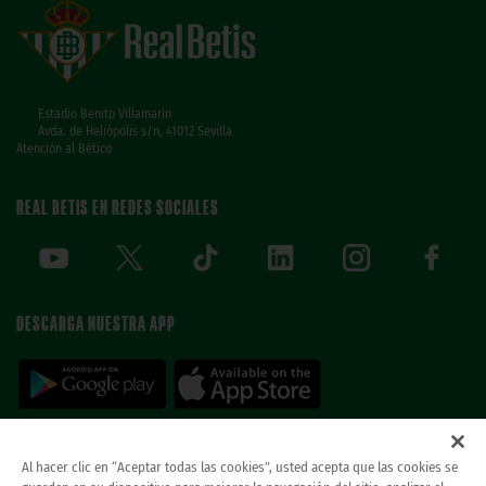
Estadio Benito Villamarín
Avda. de Heliópolis s/n, 41012 Sevilla
Atención al Bético
REAL BETIS EN REDES SOCIALES
DESCARGA NUESTRA APP
Al hacer clic en “Aceptar todas las cookies”, usted acepta que las cookies se