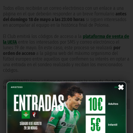
Todos ellos recibirán un correo electrónico con un enlace a una
página en el que deberán responder a un breve formulario
antes
del domingo 18 de mayo a las 23:00 horas
si siguen interesados
en acompañar al equipo en la histórica final de Polonia.
El Club emitirá los códigos de acceso a la
plataforma de venta de
la UEFA
entre los interesados por SMS y correo electrónico el
lunes 19 de mayo. En este caso, este proceso se realizará
por
orden de acceso
a la página web del máximo organismo del
fútbol europeo entre aquellos que confirmen su interés en optar a
una entrada en el sondeo realizado y reciban los mencionados
códigos.
×
¡IMPORTANTE! Estos códigos no garantizan la entrada. De hecho, no
tendrán validez en el caso de que se agote el cupo disponible.
« NOTICIA ANTERIOR
NOTICIA SIGUIENTE »