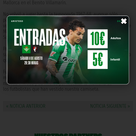
Mallorca en el Benito Villamarín.
×
No volvió a jugar hasta la temporada 1967-68, aunque sólo
partidos de carácter amistoso, abandonando la disciplina
verdiblanca al concluir esa campaña para fichar por el Atlético de
Madrid. Más tarde militó en el Valladolid y en el Racing de
Santander, donde se retiró en 1971.
Paquito agradeció emocionado el gesto de la entidad, evocando
sus mejores recuerdos de aquellos años en el Real Betis, un Club
que, según sus palabras, sigue llevando en el corazón.
Fue, sin duda, un momento muy emotivo que vuelve a poner de
manifiesto el compromiso del Real Betis con la historia de
nuestra entidad y su interés por rescatar la memoria de
los futbolistas que han vestido nuestra camiseta.
« NOTICIA ANTERIOR
NOTICIA SIGUIENTE »