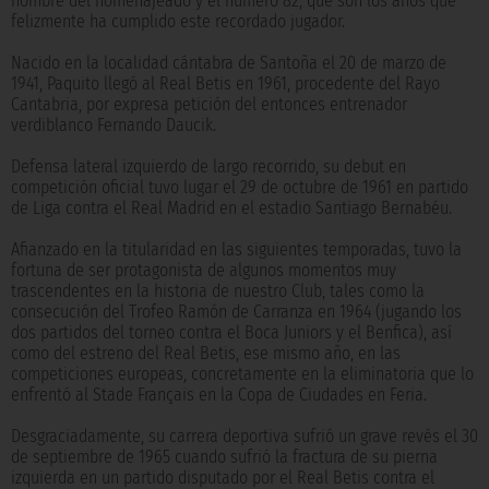
nombre del homenajeado y el número 82, que son los años que
felizmente ha cumplido este recordado jugador.
Nacido en la localidad cántabra de Santoña el 20 de marzo de
1941, Paquito llegó al Real Betis en 1961, procedente del Rayo
Cantabria, por expresa petición del entonces entrenador
verdiblanco Fernando Daucik.
Defensa lateral izquierdo de largo recorrido, su debut en
competición oficial tuvo lugar el 29 de octubre de 1961 en partido
de Liga contra el Real Madrid en el estadio Santiago Bernabéu.
Afianzado en la titularidad en las siguientes temporadas, tuvo la
fortuna de ser protagonista de algunos momentos muy
trascendentes en la historia de nuestro Club, tales como la
consecución del Trofeo Ramón de Carranza en 1964 (jugando los
dos partidos del torneo contra el Boca Juniors y el Benfica), así
como del estreno del Real Betis, ese mismo año, en las
competiciones europeas, concretamente en la eliminatoria que lo
enfrentó al Stade Français en la Copa de Ciudades en Feria.
Desgraciadamente, su carrera deportiva sufrió un grave revés el 30
de septiembre de 1965 cuando sufrió la fractura de su pierna
izquierda en un partido disputado por el Real Betis contra el