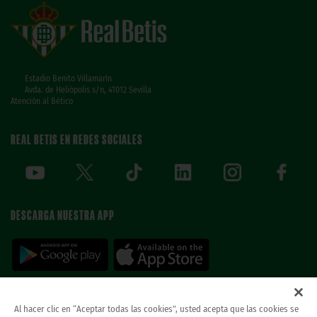
Estadio Benito Villamarín
Avda. de Heliópolis s/n, 41012 Sevilla
Atención al Bético
REAL BETIS EN REDES SOCIALES
DESCARGA NUESTRA APP
Al hacer clic en “Aceptar todas las cookies”, usted acepta que las cookies se