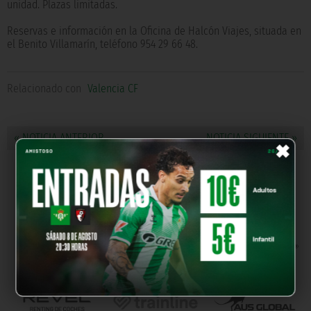
unidad. Plazas limitadas.
Reservas e información en la Oficina de Halcón Viajes, situada en
el Benito Villamarín, teléfono 954 29 66 48.
Relacionado con
Valencia CF
×
« NOTICIA ANTERIOR
NOTICIA SIGUIENTE »
NUESTROS PARTNERS