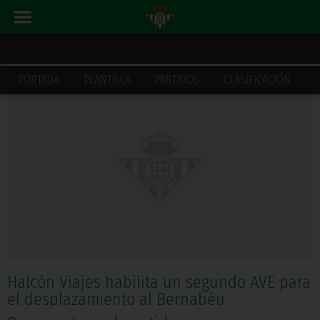
ACTUALIDAD
INICIO
PORTADA
PLANTILLA
PARTIDOS
CLASIFICACIÓN
Halcón Viajes habilita un segundo AVE para
el desplazamiento al Bernabéu