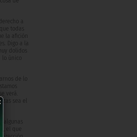
 cosa de
 derecho a
 que todas
 la afición
s. Digo a la
muy dolidos
 lo único
arnos de lo
estamos
se verá.
×
ezas sea el
e algunas
n, el que
dirección