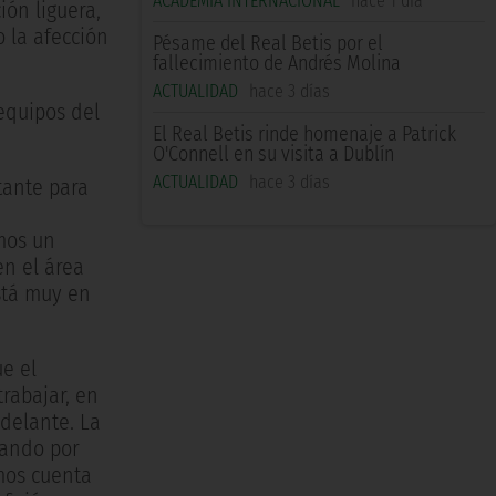
ACADEMIA INTERNACIONAL
hace 1 día
ión liguera,
 la afección
Pésame del Real Betis por el
fallecimiento de Andrés Molina
ACTUALIDAD
hace 3 días
equipos del
El Real Betis rinde homenaje a Patrick
O'Connell en su visita a Dublín
ACTUALIDAD
hace 3 días
tante para
mos un
en el área
stá muy en
e el
rabajar, en
adelante. La
iando por
mos cuenta