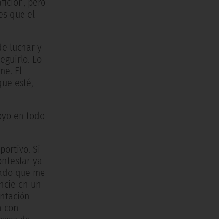
fición, pero
es que el
de luchar y
eguirlo. Lo
me. El
que esté,
poyo en todo
portivo. Si
ontestar ya
nado que me
uncie en un
entación
n con