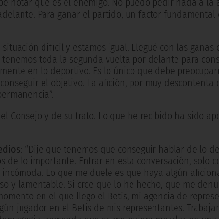
ebe notar que es el enemigo. No puedo pedir nada a la a
adelante. Para ganar el partido, un factor fundamental 
 situación difícil y estamos igual. Llegué con las ganas 
, tenemos toda la segunda vuelta por delante para cons
mente en lo deportivo. Es lo único que debe preocupar
onseguir el objetivo. La afición, por muy descontenta 
 permanencia”.
del Consejo y de su trato. Lo que he recibido ha sido a
edios
: “Dije que tenemos que conseguir hablar de lo de
s de lo importante. Entrar en esta conversación, solo c
 incómoda. Lo que me duele es que haya algún aficio
oso y lamentable. Si cree que lo he hecho, que me den
 momento en el que llego el Betis, mi agencia de repres
ngún jugador en el Betis de mis representantes. Trabaja