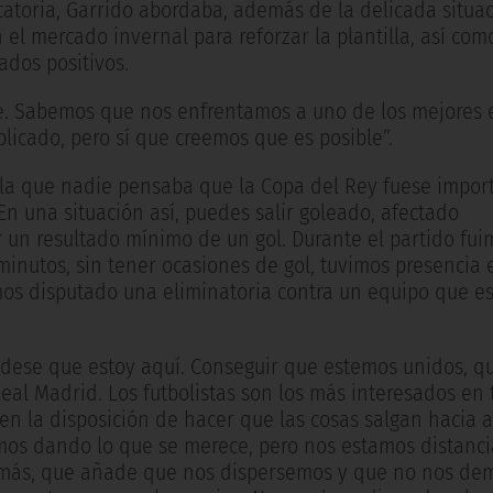
icatoria, Garrido abordaba, además de la delicada situac
l mercado invernal para reforzar la plantilla, así como
ados positivos.
ble. Sabemos que nos enfrentamos a uno de los mejores 
licado, pero sí que creemos que es posible”.
n la que nadie pensaba que la Copa del Rey fuese impor
En una situación así, puedes salir goleado, afectado
un resultado mínimo de un gol. Durante el partido fui
minutos, sin tener ocasiones de gol, tuvimos presencia 
mos disputado una eliminatoria contra un equipo que e
 dese que estoy aquí. Conseguir que estemos unidos, qu
al Madrid. Los futbolistas son los más interesados en t
en la disposición de hacer que las cosas salgan hacia 
amos dando lo que se merece, pero nos estamos distanc
 más, que añade que nos dispersemos y que no nos de