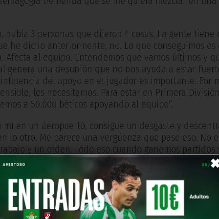
 demagogia tremenda que se me quiera mezclar en una
, había 3 personas que dijeron 4 cosas. La gente tiene
que he dicho anteriormente, no. Lo que conseguimos es
 Afecta al equipo. Entendemos que vamos últimos y que
al genera una desunión que no nos ayuda a estar fuerte
influencia del apoyo en el jugador es importante. Por 
nsible, les necesitamos. Para estar en Primera División
nemos a 50.000 béticos apoyando al equipo”.
 a mí en un aeropuerto, consigue un desgaste y descentr
en lo otro. Me parece una vergüenza que pase eso. No 
trabajo y un orden. Todo eso cuando ganemos partidos 
a tratar de conseguir que lo que esté en nuestras cab
ueda de prensa del otro día nos ha ayudado mucho a qu
ón en decir lo que dije. En el caso de que venga alguie
saba antes cuando me preguntaban si había asumido la 