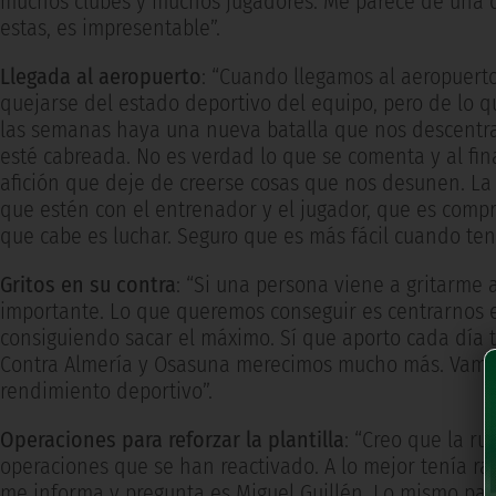
muchos clubes y muchos jugadores. Me parece de una
estas, es impresentable”.
Llegada al aeropuerto
: “Cuando llegamos al aeropuerto
quejarse del estado deportivo del equipo, pero de lo 
las semanas haya una nueva batalla que nos descentra.
esté cabreada. No es verdad lo que se comenta y al fin
afición que deje de creerse cosas que nos desunen. La 
que estén con el entrenador y el jugador, que es compre
que cabe es luchar. Seguro que es más fácil cuando te
Gritos en su contra
: “Si una persona viene a gritarme
importante. Lo que queremos conseguir es centrarnos 
consiguiendo sacar el máximo. Sí que aporto cada día 
Contra Almería y Osasuna merecimos mucho más. Vamos 
rendimiento deportivo”.
Operaciones para reforzar la plantilla
: “Creo que la r
operaciones que se han reactivado. A lo mejor tenía raz
me informa y pregunta es Miguel Guillén. Lo mismo pa