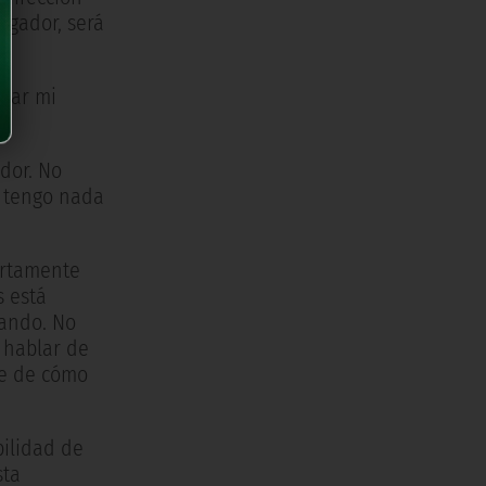
ugador, será
 dar mi
ador. No
o tengo nada
ertamente
s está
tando. No
 hablar de
te de cómo
bilidad de
sta