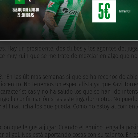
stas. Cuando Miguel Guillén me diga que tenemos algún j
gadores de los que se ha hablado. Es mi obligación para
jes. Hay un presidente, dos clubes y los agentes del jug
ece muy ruin que se me trate de mezclar en algo que n
?
: “En las últimas semanas sí que se ha reconocido abi
diocentro. No tenemos un especialista ya que Xavi Torre
aracterísticas y no ha salido los que se han ido inten
go la confirmación si es este jugador u otro. No puedo
 al final ficha los que pueda. Como no estoy al corrien
sición que le gusta jugar. Cuando el equipo tenga la posi
r al gol. Nos está aportando cosas con su talento. En e