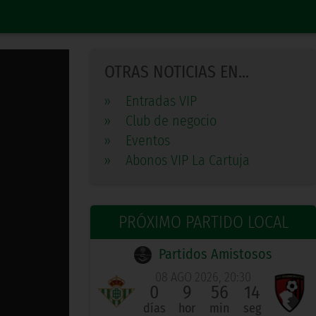
OTRAS NOTICIAS EN...
»
Entradas VIP
»
Club de negocio
»
Eventos
»
Abonos VIP La Cartuja
PRÓXIMO PARTIDO LOCAL
Partidos Amistosos
08 AGO 2026, 20:30
0
9
56
13
días
hor
min
seg