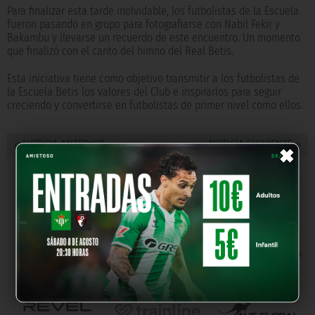
Para finalizar esta tarde inolvidable, los futbolistas de la Escuela
fueron pasando en grupo para fotografiarse con Nabil Fekir y
Bakambu y llevarse un recuerdo de este encuentro. Un momento
que finalizó con el canto del himno del Real Betis.
Esta iniciativa tiene como objetivo transmitir a los futbolistas de
la Escuela Betis los valores del Club e inspirarlos para seguir
creciendo y convertirse en futbolistas de primer nivel como ellos.
×
« NOTICIA ANTERIOR
NOTICIA SIGUIENTE »
NUESTROS PARTNERS