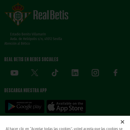
Estadio Benito Villamarín
Avda. de Heliópolis s/n, 41012 Sevilla
Atención al Bético
REAL BETIS EN REDES SOCIALES
DESCARGA NUESTRA APP
Al hacer clic en “Aceptar todas las cookies”, usted acepta que las cookies se