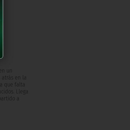
 en un
 atrás en la
a que falta
cidos. Llega
partido a