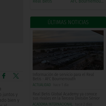
Real Betis
AFC Bournemouth
ÚLTIMAS NOTICIAS
Información de servicio para el Real
Betis - AFC Bournemouth
ACTUALIDAD
hace 1 día
a
Real Betis Global Academy ya conoce
o juntos y
sus rivales en la Tercera División Sénior
ado bien y
ACADEMIA INTERNACIONAL
hace 2 días
e al