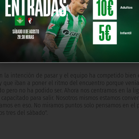
con la intención de pasar y el equipo ha competido bien
y que iban a poner el ritmo del encuentro porque venía
do pero no ha podido ser. Ahora nos centramos en la lig
capacitado para salir. Nosotros mismos estamos conven
ntramos en eso. No miramos puntos solo pensamos en el 
s tres del sábado".