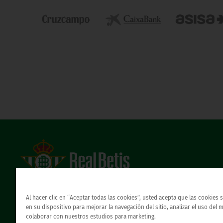
Estadio Benito Villamarín
Avda. de Heliópolis s/n, 41012 Sevilla
Al hacer clic en “Aceptar todas las cookies”, usted acepta que las cookies
Atención al Bético
en su dispositivo para mejorar la navegación del sitio, analizar el uso del 
colaborar con nuestros estudios para marketing.