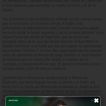
los verdiblancos. Orellana aprovechaba una cesión de Charles en
el área pequeña para aumentar su cuenta personal y la de su
equipo.
Tras el entreacto, los verdiblancos salieron con las mismas ganas
que al inicio pero sin el premio del gol. A Rubén, más
participativo, le faltó precisión para culminar una buena jugada
trenzada desde la banda izquierda y pocos minutos después Salva
disparó fuera tras recibir de Baptistao, que se marcó una
galopada marca de la casa por banda derecha. El Real Betis no
lograba incomodar a un Celta que decidió esperar su oportunidad
para rematar la faena. Y la tuvo. Álex López pudo hacerlo minutos
antes de abandonar el terreno de juego. Recibió un pase interior
de Orellana pero la mandó alta. Nolito, el hombre que lo
sustituyó, no desaprovechó la suya. Un generoso Charles le puso
un buen balón y libre de marca sentenció.
Calderón buscó alternativas dando entrada a Molina por
Baptistao, que había llegado tocado al partido, y a Cedric por
Nono. Pero la cuesta era demasiado empinada ya. Rubén acortó
distancias al aprovechar un mal rechace de Yoel. Su reencuentro
×
con el gol fue, sin duda, la noticia esperanzadora de una noche
triste.