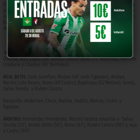
El Betis, al menos no sacó la bandera blanca, y buscó el gol hasta
el final. Verdú, de falta, y Rubén, que se encontró esta vez con un
inspirado Yoel, animaron el tramo final de un partido en el que no
faltó actitud, pero sí más puntería y una mayor solvencia
defensiva.
REAL CLUB CELTA
: Yoel; Hugo Mallo, David Costas, Fontás, Jonny,
Oubiña, Álex López (66' Nolito), Krohn-Delhi (75' Madinda), Rafinha,
Orellana y Charles (90' Bermejo).
REAL BETIS
: Sara; Juanfran, Paulao (46’ Jordi Figueras), Amaya,
Nacho; Lolo Reyes, Nono (69'Cedric); Baptistao (62'Molina), Verdú,
Salva Sevilla y Rubén Castro.
Banquillo: Andersen, Chica, Matilla, Vadillo, Molina, Cedric y
Figueras
ÁRBITRO
: Hernández Hernández. Mostró tarjeta amarilla a Salva
Sevilla (33’), Kronh-Delhi (59'), Nono (63'), Rubén Castro (80') y roja
a Cedric (90')