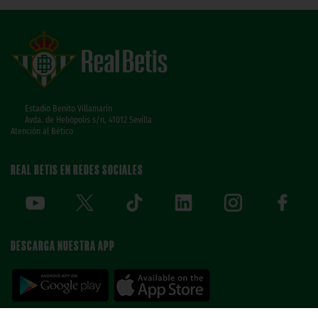
Estadio Benito Villamarín
Avda. de Heliópolis s/n, 41012 Sevilla
Atención al Bético
REAL BETIS EN REDES SOCIALES
DESCARGA NUESTRA APP