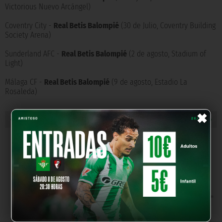
Victorious Nuevo Arcángel)
Coventry City -
Real Betis Balompié
(30 de Julio, Coventry Building
Society Arena)
Sunderland AFC -
Real Betis Balompié
(2 de agosto, Stadium of
Light)
Málaga CF -
Real Betis Balompié
(9 de agosto, Estadio La
Rosaleda)
×
« NOTICIA ANTERIOR
NOTICIA SIGUIENTE »
NUESTROS PARTNERS