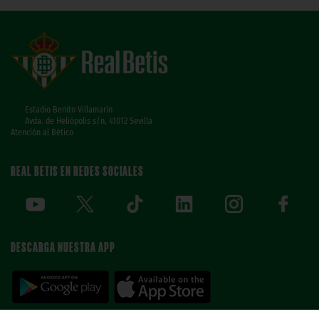
Estadio Benito Villamarín
Avda. de Heliópolis s/n, 41012 Sevilla
Atención al Bético
REAL BETIS EN REDES SOCIALES
DESCARGA NUESTRA APP