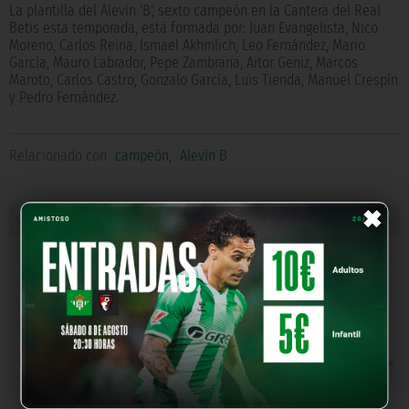
La plantilla del Alevín 'B', sexto campeón en la Cantera del Real
Betis esta temporada, está formada por: Juan Evangelista, Nico
Moreno, Carlos Reina, Ismael Akhmlich, Leo Fernández, Mario
García, Mauro Labrador, Pepe Zambrana, Aitor Geniz, Marcos
Maroto, Carlos Castro, Gonzalo García, Luis Tienda, Manuel Crespín
y Pedro Fernández.
Relacionado con
campeón
,
Alevín B
×
« NOTICIA ANTERIOR
NOTICIA SIGUIENTE »
NUESTROS PARTNERS