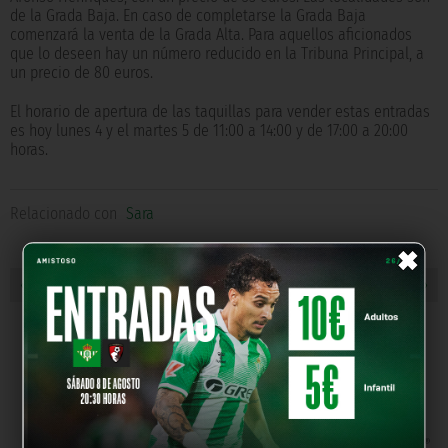
de la Grada Baja. En caso de completarse la Grada Baja
comenzará la venta de la Grada Alta. Para aquellos aficionados
que lo deseen hay un número reducido en la Tribuna Principal, a
un precio de 80 euros.
El horario de apertura de las taquillas para vender estas entradas
es hoy lunes 4 y el martes 5 de 11:00 a 14:00 y de 17:00 a 20:00
horas.
Relacionado con
Sara
×
« NOTICIA ANTERIOR
NOTICIA SIGUIENTE »
NUESTROS PARTNERS