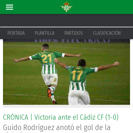
ACTUALIDAD
INICIO
PORTADA
PLANTILLA
PARTIDOS
CLASIFICACIÓN
CRÓNICA | Victoria ante el Cádiz CF (1-0)
Guido Rodríguez anotó el gol de la