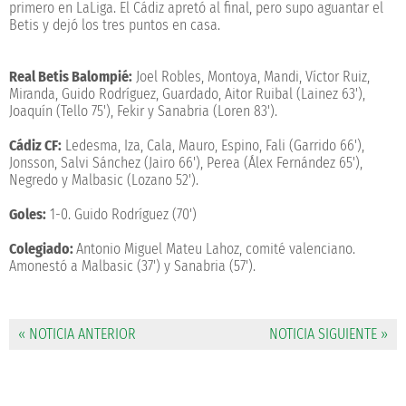
primero en LaLiga. El Cádiz apretó al final, pero supo aguantar el
Betis y dejó los tres puntos en casa.
Real Betis Balompié:
Joel Robles, Montoya, Mandi, Víctor Ruiz,
Miranda, Guido Rodríguez, Guardado, Aitor Ruibal (Lainez 63'),
Joaquín (Tello 75'), Fekir y Sanabria (Loren 83').
Cádiz CF:
Ledesma, Iza, Cala, Mauro, Espino, Fali (Garrido 66'),
Jonsson, Salvi Sánchez (Jairo 66'), Perea (Álex Fernández 65'),
Negredo y Malbasic (Lozano 52').
Goles:
1-0. Guido Rodríguez (70')
Colegiado:
Antonio Miguel Mateu Lahoz, comité valenciano.
Amonestó a Malbasic (37') y Sanabria (57').
« NOTICIA ANTERIOR
NOTICIA SIGUIENTE »