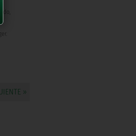
dado,
er.
UIENTE »