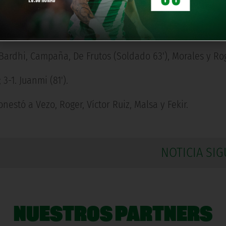
, Bartra, Víctor Ruiz, Álex Moreno, Guido Rodríguez, Guar
n José.
 Bardhi, Campaña, De Frutos (Soldado 63'), Morales y Rog
; 3-1. Juanmi (81').
estó a Vezo, Roger, Víctor Ruiz, Malsa y Fekir.
NOTICIA SIG
NUESTROS PARTNERS