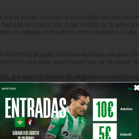
 que el equipo visitante se adelantaba tras solo seis 
marcaba de cabeza. Tras el gol, el resto de la primera 
asiones de empatar el encuentro. Como excepción, un par
el exterior. Después, Cárdenas realizaba una gran int
ales tenía una doble oportunidad que no conseguía mat
etis, que volvió al terreno de juego con una marcha má
tad, la diferencia la marcó la claridad en los últimos 
tro del área y anotaba de remate ajustado. Poco después,
har a la red. A diez minutos del final, cerraba su cuen
o tras un pase genial de Fekir. Este último tanto se hizo