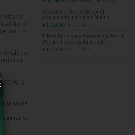
ACADEMIA INTERNACIONAL
hace 1 día
Pésame del Real Betis por el
minutos de
fallecimiento de Andrés Molina
mitad fue en
ACTUALIDAD
hace 2 días
 de contras
El Real Betis rinde homenaje a Patrick
O'Connell en su visita a Dublín
ACTUALIDAD
hace 2 días
ervención a
erializar.
s.
×
metros. Y,
 a la salida
ta
 esperar, ya