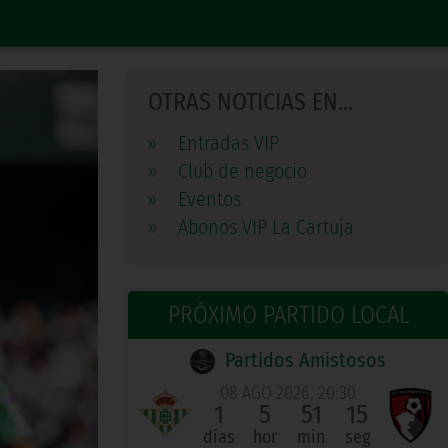
OTRAS NOTICIAS EN...
»
Entradas VIP
»
Club de negocio
»
Eventos
»
Abonos VIP La Cartuja
PRÓXIMO PARTIDO LOCAL
Partidos Amistosos
08 AGO 2026, 20:30
1
5
51
14
días
hor
min
seg