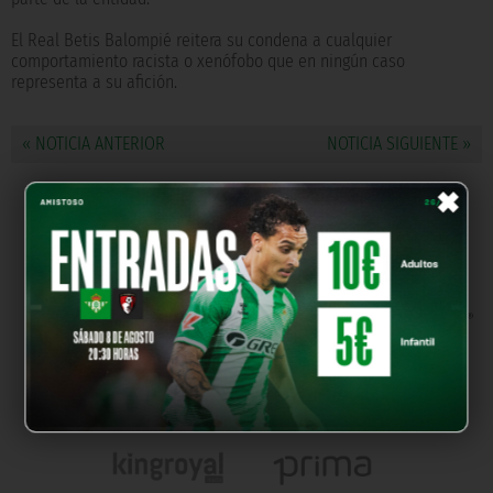
El Real Betis Balompié reitera su condena a cualquier
comportamiento racista o xenófobo que en ningún caso
representa a su afición.
« NOTICIA ANTERIOR
NOTICIA SIGUIENTE »
×
NUESTROS PARTNERS