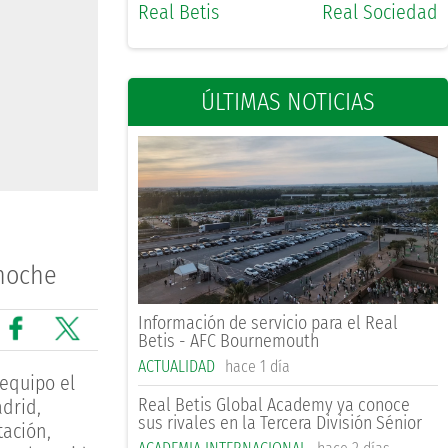
Real Betis
Real Sociedad
ÚLTIMAS NOTICIAS
 noche
Información de servicio para el Real
Betis - AFC Bournemouth
ACTUALIDAD
hace 1 día
equipo el
Real Betis Global Academy ya conoce
drid,
sus rivales en la Tercera División Sénior
tación,