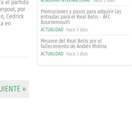
ACADEMIA INTERNACIONAL
hace 2 días
a el partido
erpool, por
Promociones y pasos para adquirir las
no, Cedrick
entradas para el Real Betis - AFC
Bournemouth
da en
ACTUALIDAD
hace 3 días
Pésame del Real Betis por el
fallecimiento de Andrés Molina
ACTUALIDAD
hace 3 días
UIENTE »