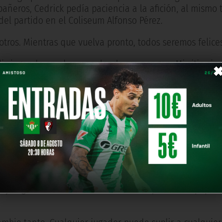
añeros, Cedrick pedía paciencia a la afición, al mismo
 del partido en el Coliseum Alfonso Pérez.
tros. Mientras que vuelva pronto, todos seremos felices
eliz jugando en el campo donde me pongan. Mi sitio sie
en el campo”.
erecido ganar y otros partidos difíciles. La temporada
os, pero tenemos un equipo preparado para cualquier c
ue estamos enfadados somos nosotros. No hicimos las co
uipo. Hay que animar al equipo, haremos todo los posibl
a y seguir luchando. Esto acaba de empezar. El equipo 