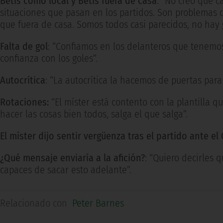
Betis como local y Betis fuera de casa
: “No creo que c
situaciones que pasan en los partidos. Son problemas
que fuera de casa. Somos todos casi parecidos, no hay 
Falta de gol
: “Confiamos en los delanteros que tenemos
confianza con los goles”.
Autocrítica
: “La autocrítica la hacemos de puertas para
Rotaciones:
“El míster está contento con la plantilla 
hacer las cosas bien todos, salga el que salga”.
El míster dijo sentir vergüenza tras el partido ante el
¿Qué mensaje enviaría a la afición?
: “Quiero decirles 
capaces de sacar esto adelante”.
Relacionado con
Peter Barnes