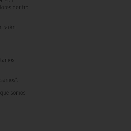
a, son
dores dentro
ntrarán
entamos
nsamos”.
é que somos