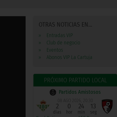
OTRAS NOTICIAS EN...
»
Entradas VIP
»
Club de negocio
»
Eventos
»
Abonos VIP La Cartuja
PRÓXIMO PARTIDO LOCAL
Partidos Amistosos
08 AGO 2026, 20:30
2
0
24
13
días
hor
min
seg