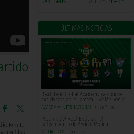
Real Betis
AFC Bournemouth
ÚLTIMAS NOTICIAS
artido
Real Betis Global Academy ya conoce
sus rivales en la Tercera División Sénior
ACADEMIA INTERNACIONAL
hace 7 horas
Pésame del Real Betis por el
fallecimiento de Andrés Molina
dio Benito
Getafe Club
ACTUALIDAD
hace 1 día