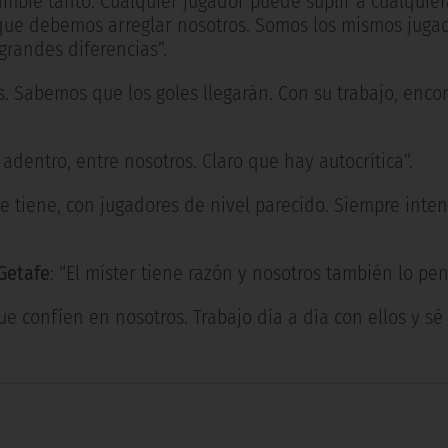
ambie tanto. Cualquier jugador puede suplir a cualquier
 que debemos arreglar nosotros. Somos los mismos juga
grandes diferencias”.
. Sabemos que los goles llegarán. Con su trabajo, enco
 adentro, entre nosotros. Claro que hay autocrítica”.
que tiene, con jugadores de nivel parecido. Siempre int
 Getafe
: “El míster tiene razón y nosotros también lo pe
que confíen en nosotros. Trabajo día a día con ellos y s