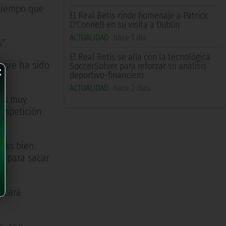
 tiempo que
El Real Betis rinde homenaje a Patrick
O'Connell en su visita a Dublín
ACTUALIDAD
hace 1 día
”.
El Real Betis se alía con la tecnológica
×
mpre ha sido
SoccerSolver para reforzar su análisis
deportivo-financiero
ACTUALIDAD
hace 2 días
 es muy
ompetición
sas bien.
e para sacar
sacará