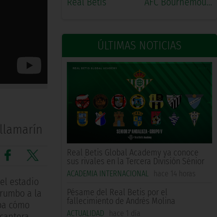
Real Betis
AFC Bournemouth
ÚLTIMAS NOTICIAS
illamarín
Real Betis Global Academy ya conoce
sus rivales en la Tercera División Sénior
ACADEMIA INTERNACIONAL
hace 14 horas
el estadio
Pésame del Real Betis por el
 rumbo a la
fallecimiento de Andrés Molina
ba cómo
ACTUALIDAD
hace 1 día
 cantera