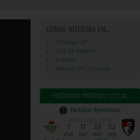
OTRAS NOTICIAS EN...
»
Entradas VIP
»
Club de negocio
»
Eventos
»
Abonos VIP La Cartuja
PRÓXIMO PARTIDO LOCAL
Partidos Amistosos
08 AGO 2026, 20:30
1
17
33
51
días
hor
min
seg