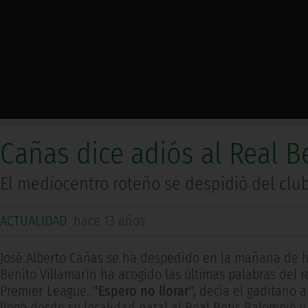
Cañas dice adiós al Real B
El mediocentro roteño se despidió del club
ACTUALIDAD
hace 13 años
José Alberto Cañas se ha despedido en la mañana de ho
Benito Villamarín ha acogido las últimas palabras del
Premier League.
"Espero no llorar",
decía el gaditano 
llegó desde su localidad natal al Real Betis Balompié 