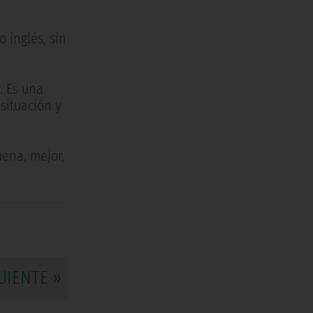
 inglés, sin
. Es una
situación y
uena, mejor,
UIENTE »