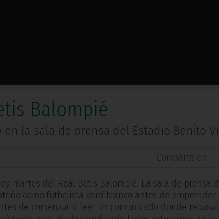
etis Balompié
 en la sala de prensa del Estadio Benito V
Comparte en
y martes del Real Betis Balompié. La sala de prensa d
 roteño como futbolista verdiblanco antes de emprender
antes de comenzar a leer un comunicado donde repasa
y cómo se han ido desarrollando todos estos años en la