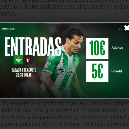
pedido uno de los capitanes del plantel verdiblanco dan
ntantes.
so sino muchos factores. La proyección es importante y 
en lo económico, sino también en lo deportivo. Al final
imos partidos, con tantos años que llevo aquí. Bueno, 
imos meses y no era correcto jugar sin estar al cien por
eterte en Europa tienes que esta al cien por cien".
or esto y por la situación, te tienes que marchar. Es a
 una cosa más que se me queda clavada. Me encantaría
ito; jugar ese partido y poder despedirme, aunque sea c
o. Es lamentable no poder renovar aquí pero las circun
puede dar una cosa que yo creo importante para mi carr
e he luchado para quedarme aquí y las cosas no han sal
iga española dos años y la inglesa me llama la atenció