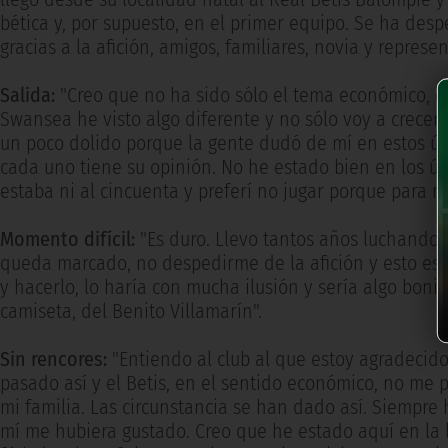
bética y, por supuesto, en el primer equipo. Se ha des
gracias a la afición, amigos, familiares, novia y represe
Salida:
"Creo que no ha sido sólo el tema económico, e
Swansea he visto algo diferente y no sólo voy a crecer 
un poco dolido porque la gente dudó de mí en estos últ
cada uno tiene su opinión. No he estado bien en los últ
estaba ni al cincuenta y preferí no jugar porque para m
Momento difícil:
"Es duro. Llevo tantos años luchando p
queda marcado, no despedirme de la afición y esto es
y hacerlo, lo haría con mucha ilusión y sería algo bon
camiseta, del Benito Villamarín".
Sin rencores:
"Entiendo al club al que estoy agradecid
pasado así y el Betis, en el sentido económico, no me 
mi familia. Las circunstancia se han dado así. Siempr
mí me hubiera gustado. Creo que he estado aquí en la l