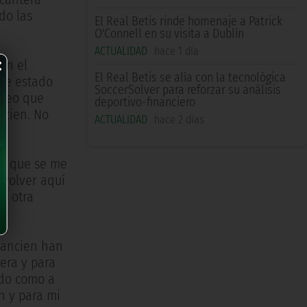
do las
El Real Betis rinde homenaje a Patrick
O'Connell en su visita a Dublín
×
ACTUALIDAD
hace 1 día
en el
El Real Betis se alía con la tecnológica
 he estado
SoccerSolver para reforzar su análisis
creo que
deportivo-financiero
 cien. No
ACTUALIDAD
hace 2 días
lgo que se me
 volver aquí
on otra
stancien han
era y para
ido como a
n y para mi