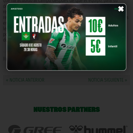
×
que ha acudido al campo después de que el equipo, para su
desgracia, tuviera un mal año. Pienso que en el fútbol los
resultados son un accidente del juego. Cuando los equipos
reciben esos accidentes tienen que ver dónde han cometido esos
errores e intentar corregirlos y pensar en positivo e intentar
levantarse lo antes posible. No hay que quedar lamentándose
porque las lamentaciones en el fútbol son complicadas y más
duraderas”. ?
Relacionado con
La Hoya Lorca CF
« NOTICIA ANTERIOR
NOTICIA SIGUIENTE »
NUESTROS PARTNERS