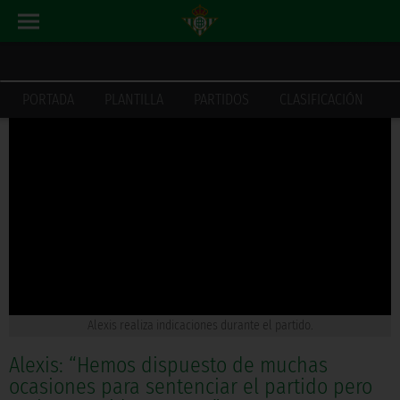
ACTUALIDAD
INICIO
PORTADA
PLANTILLA
PARTIDOS
CLASIFICACIÓN
Alexis realiza indicaciones durante el partido.
Alexis: “Hemos dispuesto de muchas
ocasiones para sentenciar el partido pero