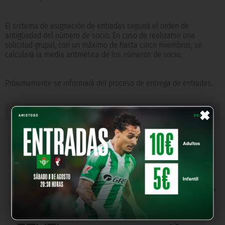
El sistema de asignación de entradas seguirá el orden de
antigüedad del número de socio. En caso de realizarse una
solicitud grupal, con un máximo de hasta cinco miembros, se
calculará la media aritmética de los números de socio.
Próximamente se informará del proceso de entrega de entradas.
×
« NOTICIA ANTERIOR
NOTICIA SIGUIENTE »
NUESTROS PARTNERS