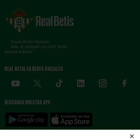
Estadio Benito Villamarín
Avda. de Heliópolis s/n, 41012 Sevilla
Atención al Bético
REAL BETIS EN REDES SOCIALES
DESCARGA NUESTRA APP