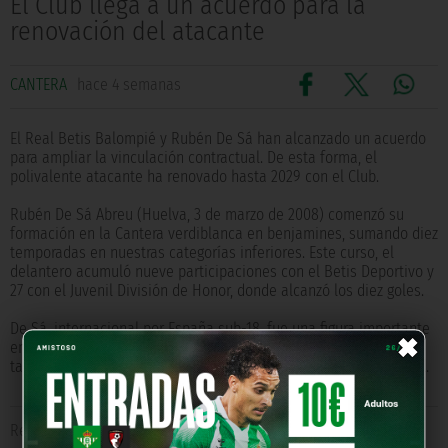
El Club llega a un acuerdo para la
renovación del atacante
CANTERA
hace 4 semanas
El Real Betis Balompié y Rubén De Sá han alcanzado un acuerdo
para ampliar la vinculación contractual. De esta forma, el
polivalente atacante ha renovado hasta 2029 con el Club.
Rubén De Sá Abreu (Huelva, 3 de marzo de 2008) comenzó su
formación en la Cantera verdiblanca en benjamines, sumando diez
temporadas en nuestras categorías inferiores. Este curso, el
delantero acumuló nueve participaciones con el Betis Deportivo y
27 con el Juvenil División de Honor, donde alcanzó los diez goles.
×
De Sá, internacional por España sub-18, fue una figura importante
en la consecución de la Copa del Rey Juvenil, pues anotó cuatro
tantos trascendentales durante el torneo, dos de ellos en la final.
Relacionado con
renovación
,
Rubén De Sá