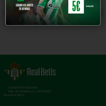
« NOTICIA ANTERIOR
NOTICIA SIGUIENTE »
Estadio Benito Villamarín
Avda. de Heliópolis s/n, 41012 Sevilla
Atención al Bético