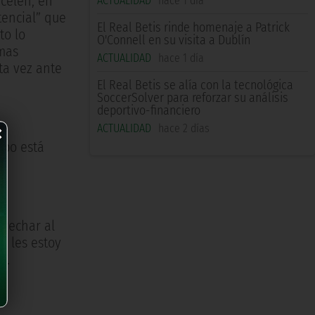
rcelén, en
ACTUALIDAD
hace 1 día
tencial” que
El Real Betis rinde homenaje a Patrick
to lo
O'Connell en su visita a Dublín
imas
ACTUALIDAD
hace 1 día
ta vez ante
El Real Betis se alía con la tecnológica
SoccerSolver para reforzar su análisis
deportivo-financiero
×
ACTUALIDAD
hace 2 días
ipo está
ovechar al
y les estoy
”.