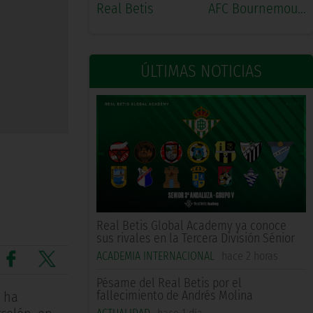
Real Betis
AFC Bournemouth
ÚLTIMAS NOTICIAS
Real Betis Global Academy ya conoce
sus rivales en la Tercera División Sénior
ACADEMIA INTERNACIONAL
hace 2 horas
Pésame del Real Betis por el
fallecimiento de Andrés Molina
o ha