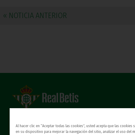
« NOTICIA ANTERIOR
Estadio Benito Villamarín
Avda. de Heliópolis s/n, 41012 Sevilla
Atención al Bético
Al hacer clic en “Aceptar todas las cookies”, usted acepta que las cookies
en su dispositivo para mejorar la navegación del sitio, analizar el uso del 