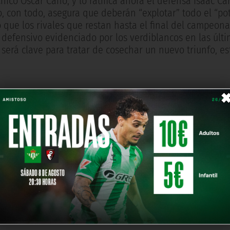
ico Óscar Cano, y lo ratifica ahora el defensa Isaac Ca
ro, con todo, asegura que deberán “explotar” todo el “po
 que los rivales que restan hasta el final del campeona
l defensivo evidenciado por los verdiblancos en las últ
será clave para tratar de cosechar un nuevo triunfo, es
r, de una forma mucho más directa que antes, y el equ
 tenemos más equilibrio”.
toy muy contento este año por poder jugar y quiero apr
gó el cuerpo técnico, todos han confiado mucho en mí 
gran nivel y luchando para poder alcanzar los objetivos