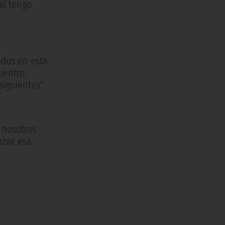
si tengo
idos en esta
uentro.
iguientes”.
 nosotros
nzar esa