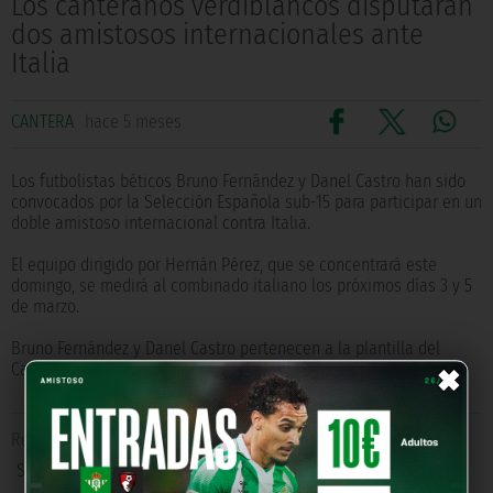
Los canteranos verdiblancos disputarán
dos amistosos internacionales ante
Italia
CANTERA
hace 5 meses
Los futbolistas béticos Bruno Fernández y Danel Castro han sido
convocados por la Selección Española sub-15 para participar en un
doble amistoso internacional contra Italia.
El equipo dirigido por Hernán Pérez, que se concentrará este
domingo, se medirá al combinado italiano los próximos días 3 y 5
de marzo.
Bruno Fernández y Danel Castro pertenecen a la plantilla del
×
Cadete B del Real Betis.
Relacionado con
Cadete B
,
Internacionales
,
Selección española sub-15
,
Bruno Fernández
,
Danel Castro