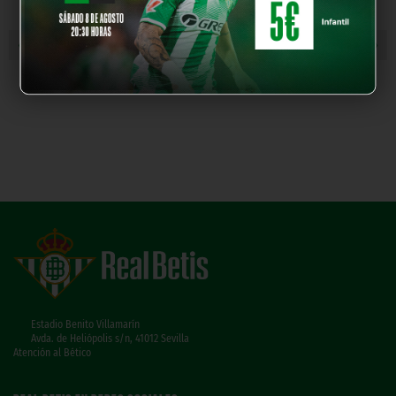
« NOTICIA ANTERIOR
NOTICIA SIGUIENTE »
Estadio Benito Villamarín
Avda. de Heliópolis s/n, 41012 Sevilla
Atención al Bético