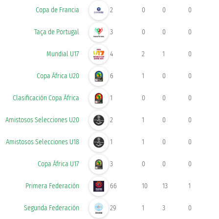
Copa de Francia
2
0
0
0
Taça de Portugal
3
0
0
0
Mundial U17
4
2
1
0
Copa África U20
6
1
0
0
Clasificación Copa África
1
0
0
0
Amistosos Selecciones U20
2
1
0
0
Amistosos Selecciones U18
1
1
0
0
Copa África U17
3
0
0
0
Primera Federación
66
10
13
1
Segunda Federación
29
1
3
0