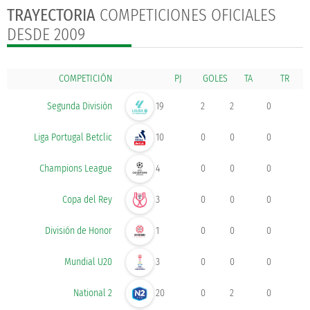
TRAYECTORIA
COMPETICIONES OFICIALES
DESDE 2009
COMPETICIÓN
GOLES
Segunda División
19
2
2
0
Liga Portugal Betclic
10
0
0
0
Champions League
4
0
0
0
Copa del Rey
3
0
0
0
División de Honor
1
0
0
0
Mundial U20
3
0
0
0
National 2
20
0
2
0