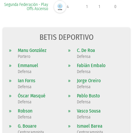
Segunda Federación - Play
4
1
1
0
Offs Ascenso
BETIS DEPORTIVO
»
Manu González
»
C. De Roa
Portero
Defensa
»
Emmanuel
»
Fabián Embalo
Defensa
Defensa
»
Ian Forns
»
Jorge Oreiro
Defensa
Defensa
»
Óscar Masqué
»
Pablo Busto
Defensa
Defensa
»
Robson
»
Vasco Sousa
Defensa
Defensa
»
G. Bouare
»
Ismael Barea
Centrocampista
Centrocampista