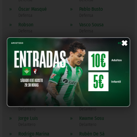
»
Óscar Masqué
»
Pablo Busto
Defensa
Defensa
»
Robson
»
Vasco Sousa
Defensa
Defensa
×
»
G. Bouare
»
Ismael Barea
Centrocampista
Centrocampista
»
Iván Corralejo
»
Rica Fúnez
Centrocampista
Centrocampista
»
A. González
»
Antonio Toral
Delantero
Delantero
»
Borja Alonso
»
Everson
Delantero
Delantero
»
J. Fersura
»
J. Morante
Delantero
Delantero
»
Jorge Luis
»
Kwame Sosu
Delantero
Delantero
»
Rodrigo Marina
»
Rubén De Sá