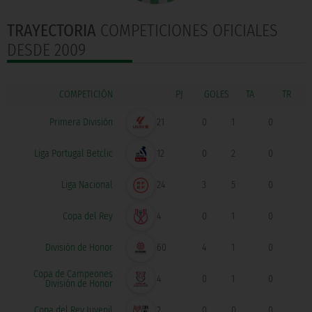
TRAYECTORIA
COMPETICIONES OFICIALES
DESDE 2009
COMPETICIÓN
GOLES
Primera División
21
0
1
0
Liga Portugal Betclic
12
0
2
0
Liga Nacional
24
3
5
0
Copa del Rey
4
0
1
0
División de Honor
60
4
1
0
Copa de Campeones
4
0
1
0
División de Honor
Copa del Rey Juvenil
2
0
0
0