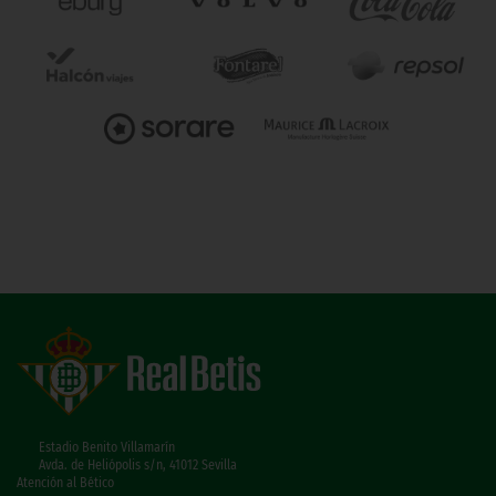
Estadio Benito Villamarín
Avda. de Heliópolis s/n, 41012 Sevilla
Atención al Bético