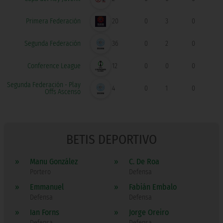
Primera Federación
20
0
3
0
Segunda Federación
36
0
2
0
Conference League
12
0
0
0
Segunda Federación - Play
4
0
1
0
Offs Ascenso
BETIS DEPORTIVO
»
Manu González
»
C. De Roa
Portero
Defensa
»
Emmanuel
»
Fabián Embalo
Defensa
Defensa
»
Ian Forns
»
Jorge Oreiro
Defensa
Defensa