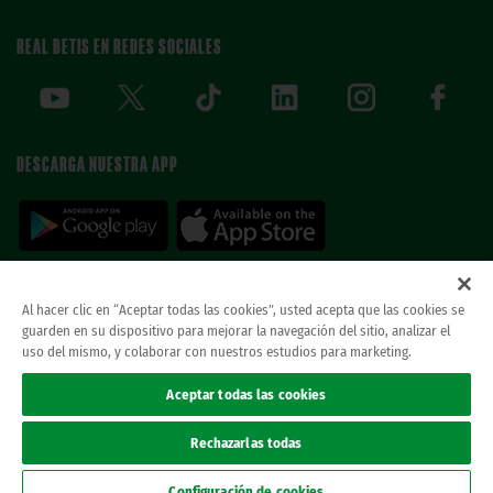
REAL BETIS EN REDES SOCIALES
DESCARGA NUESTRA APP
Al hacer clic en “Aceptar todas las cookies”, usted acepta que las cookies se
guarden en su dispositivo para mejorar la navegación del sitio, analizar el
© REAL BETIS BALOMPIE.
esta página web es la única oficial del real betis balompie.
uso del mismo, y colaborar con nuestros estudios para marketing.
todos los derechos reservados.
Avisos legales
Aceptar todas las cookies
Política de privacidad
Cookies
Rechazarlas todas
Accesibilidad
Canal ético
Configuración de cookies