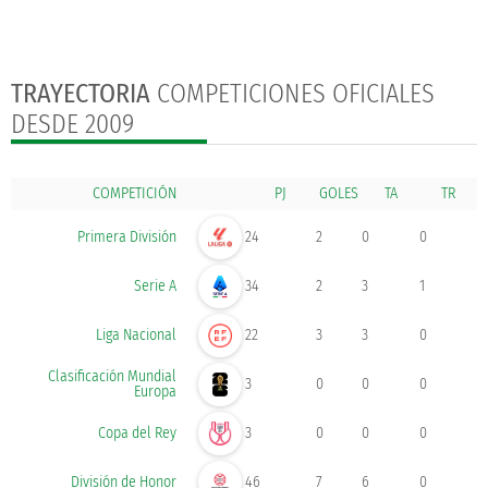
TRAYECTORIA
COMPETICIONES OFICIALES
DESDE 2009
COMPETICIÓN
GOLES
Primera División
24
2
0
0
Serie A
34
2
3
1
Liga Nacional
22
3
3
0
Clasificación Mundial
3
0
0
0
Europa
Copa del Rey
3
0
0
0
División de Honor
46
7
6
0