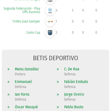
Segunda Federación - Play
4
3
0
0
Offs Ascenso
Trofeo Joan Gamper
1
0
0
0
Como Cup
3
0
0
0
BETIS DEPORTIVO
»
Manu González
»
C. De Roa
Portero
Defensa
»
Emmanuel
»
Fabián Embalo
Defensa
Defensa
»
Ian Forns
»
Jorge Oreiro
Defensa
Defensa
»
Óscar Masqué
»
Pablo Busto