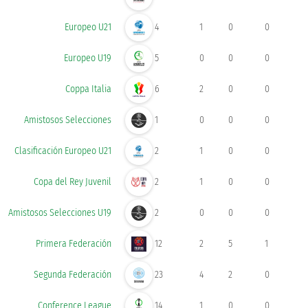
Europeo U21
4
1
0
0
Europeo U19
5
0
0
0
Coppa Italia
6
2
0
0
Amistosos Selecciones
1
0
0
0
Clasificación Europeo U21
2
1
0
0
Copa del Rey Juvenil
2
1
0
0
Amistosos Selecciones U19
2
0
0
0
Primera Federación
12
2
5
1
Segunda Federación
23
4
2
0
Conference League
14
1
0
0