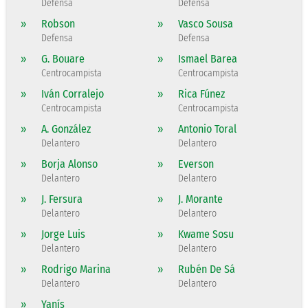
Defensa
Defensa
»
Robson
»
Vasco Sousa
Defensa
Defensa
»
G. Bouare
»
Ismael Barea
Centrocampista
Centrocampista
»
Iván Corralejo
»
Rica Fúnez
Centrocampista
Centrocampista
»
A. González
»
Antonio Toral
Delantero
Delantero
»
Borja Alonso
»
Everson
Delantero
Delantero
»
J. Fersura
»
J. Morante
Delantero
Delantero
»
Jorge Luis
»
Kwame Sosu
Delantero
Delantero
»
Rodrigo Marina
»
Rubén De Sá
Delantero
Delantero
»
Yanís