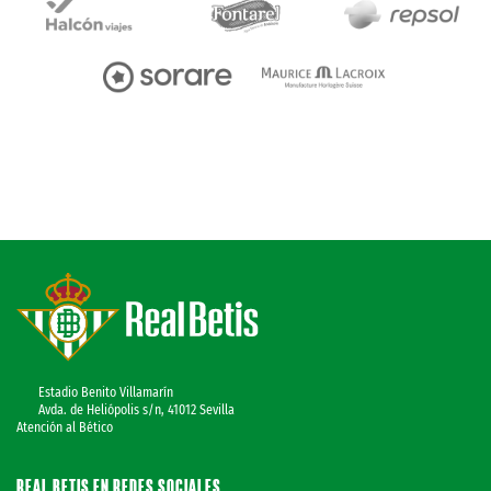
Estadio Benito Villamarín
Avda. de Heliópolis s/n, 41012 Sevilla
Atención al Bético
REAL BETIS EN REDES SOCIALES