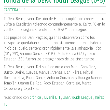
ronda de la UEFA Youth League (0-5)
CANTERA
1 año
El Real Betis Juvenil División de Honor cumplió con creces en su
visita a Kazajistán goleando contundentemente al Kairat FC en la
vuelta de la segunda ronda de la UEFA Youth League.
Los pupilos de Dani Fragoso, quienes observaron cómo los
kazajos se quedaban con un futbolista menos por expulsión al
inicio del duelo, sentenciaron rápidamente la eliminatoria. Rica
(13' y 29'), Antonio González (19'), Pablo García (47') y Paco
Esteban (68') fueron los protagonistas de los cinco tantos.
El Real Betis Juvenil DH salió de inicio con Manu González,
Busto, Oreiro, Cuevas, Manuel Arenas, Dani Pérez, Miguel
Romero, Rica, Pablo García, Antonio González y Rodrigo Marina.
También jugaron De Roa, Paco Esteban, Corralejo, Marco
Carbonero y Cayetano.
relacionado con
crónica
,
Juvenil DH
,
UEFA Youth League
,
Kairat
FC