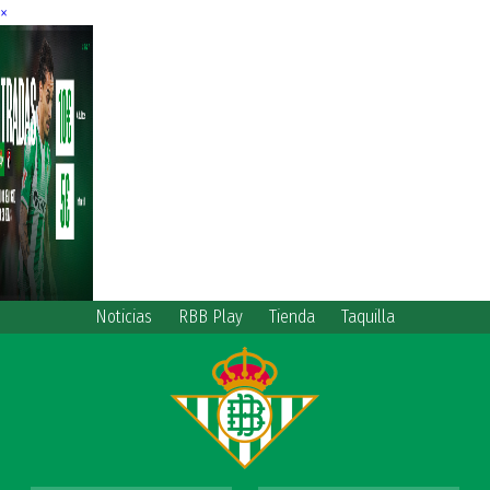
×
Noticias
RBB Play
Tienda
Taquilla