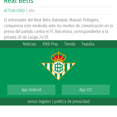
Real Betis
ACTUALIDAD
1 año
El entrenador del Real Betis Balompié, Manuel Pellegrini,
comparecía este mediodía ante los medios de comunicación en la
previa del partido contra el FC Barcelona, correspondiente a la
jornada 30 de LaLiga 24/25.
Noticias
RBB Play
Tienda
Taquilla
App Android
App iOS
avisos legales
|
política de privacidad